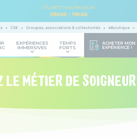
Ouvert tous les jours
09h00 - 19h00
rs
CSE
Groupes, associations & collectivités
eBoutique
IR
EXPÉRIENCES
TEMPS
ACHETER MON
RC
IMMERSIVES
FORTS
EXPÉRIENCE !
 LE MÉTIER DE SOIGNEUR