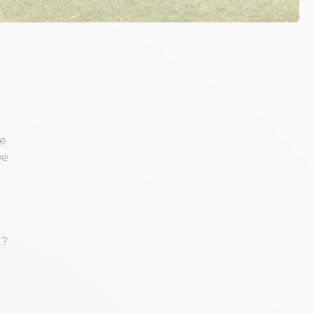
re
De
 ?