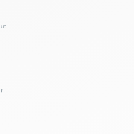
lut
s
if