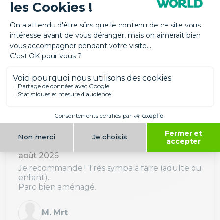
BAETA
août 2026
Jolie ballade. Parc parfait pour une famille.
Marie-Christine BAETA
Avis Parc
Avis de M. Mrt
août 2026
Je recommande ! Très sympa à faire (adulte ou
enfant).
Parc bien aménagé.
M. Mrt