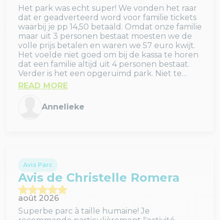
Het park was echt super! We vonden het raar
dat er geadverteerd word voor familie tickets
waarbij je pp 14,50 betaald. Omdat onze familie
maar uit 3 personen bestaat moesten we de
volle prijs betalen en waren we 57 euro kwijt.
Het voelde niet goed om bij de kassa te horen
dat een familie altijd uit 4 personen bestaat.
Verder is het een opgeruimd park. Niet te
druk op een warme maandag waardoor we
READ MORE
alles goed konden zien.
Annelieke
Avis Parc
Avis de Christelle Romera
août 2026
Superbe parc à taille humaine! Je