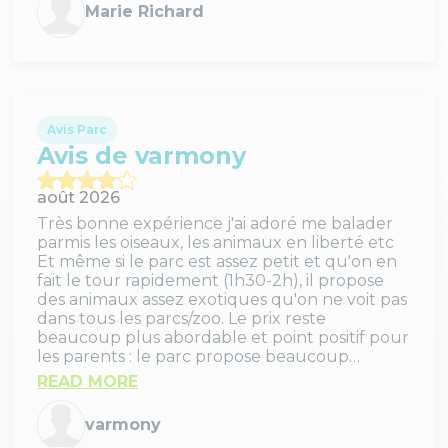
Marie Richard
Avis Parc
Avis de varmony
août 2026
Très bonne expérience j'ai adoré me balader
parmis les oiseaux, les animaux en liberté etc
Et même si le parc est assez petit et qu'on en
fait le tour rapidement (1h30-2h), il propose
des animaux assez exotiques qu'on ne voit pas
dans tous les parcs/zoo. Le prix reste
beaucoup plus abordable et point positif pour
les parents : le parc propose beaucoup
d'activités pour les enfants. A savoir, un enclos
READ MORE
avec des chèvres, des jeux, c'est un univers
assez ludique et sympa pour découvrir les
varmony
animaux.