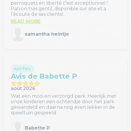
perroquets en liberté c’est exceptionnel !
Patron tres gentil, disponible sur site et a
l’écoute de ses clients!
Cela fait deja 2 fois que je profite de ce parc
READ MORE
Je reviendrais!
Merci
samantha heintje
Avis Parc
Avis de Babette P
août 2026
Wat een mooi en verzorgd park. Heerlijk met
onze kinderen een ochtendje door het park
gewandeld en daarna nog even lekker in de
speeltuin gespeeld.
Babette P