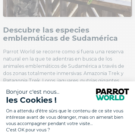
Descubre las especies
emblemáticas de Sudamérica
Parrot World se recorre como si fuera una reserva
natural en la que te adentras en busca de los
animales emblemáticos de Sudamérica a través de
dos zonas totalmente inmersivas: Amazonia Trek y
Patagonia Trek. Loros, jaguares, nutrias gigantes,
pingüinos de Humboldt y más de un centenar de
aves de colores se mueven en espacios muy
parecidos a su hábitat natural.
Como exploradores de una expedición científica,
abre bien los ojos y sal al encuentro de estos
fascinantes animales. Participa en una aventura