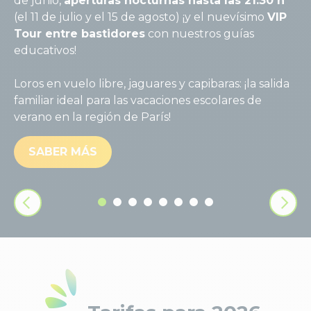
de junio,
aperturas nocturnas hasta las 21:30 h
v
(el 11 de julio y el 15 de agosto) ¡y el nuevísimo
VIP
Tour entre bastidores
con nuestros guías
P
educativos!
m
i
Loros en vuelo libre, jaguares y capibaras: ¡la salida
v
familiar ideal para las vacaciones escolares de
l
verano en la región de París!
SABER MÁS