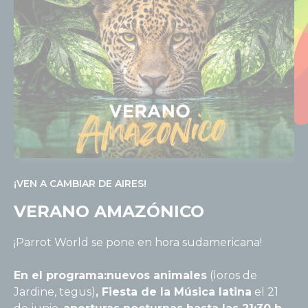
¡VEN A CAMBIAR DE AIRES!
A
VERANO AMAZÓNICO
¡Parrot World se pone en hora sudamericana!
¡
En el programa:
nuevos animales
(loros de
t
Jardine, tegus)
, Fiesta de la Música latina
el 21
e