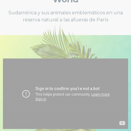
Sudamérica y sus animales emblemáticos en una
reserva natural a las afueras de París