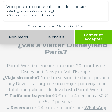
lúdica y educativa ideada por la
Parrot Wildlife
Foundation,
que actúa y apoya a los actores de la
conservación en todo el mundo.
¿Vas a visitar Disneyland
París?
Parrot World se encuentra a unos 20 minutos de
Disneyland Paris y de Val d'Europe.
¿Viaja sin coche?
Nuestro servicio de chófer privado
Lady Driver —a cargo de una mujer, para viajar con
total tranquilidad— le lleva hasta Parrot World.
💶
Tarifa por trayecto:
40 € de 1 a 4 personas • 50 €
de 5 a 7 personas
📅
Reserva:
con 24 h de antelación por
WhatsApp