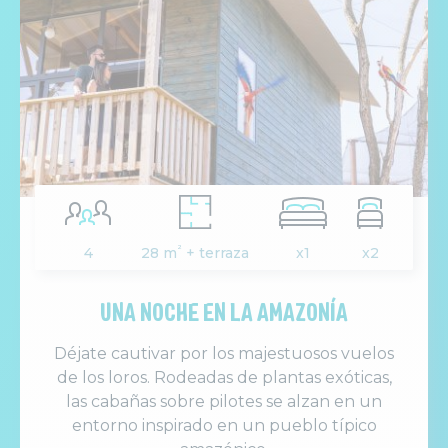
²
4
28 m
+ terraza
x1
x2
UNA NOCHE EN LA AMAZONÍA
Déjate cautivar por los majestuosos vuelos
de los loros. Rodeadas de plantas exóticas,
las cabañas sobre pilotes se alzan en un
entorno inspirado en un pueblo típico