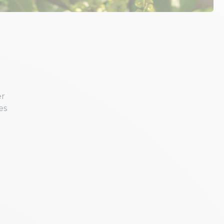
er
es