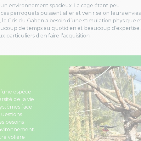
 un environnement spacieux. La cage étant peu
e ces perroquets puissent aller et venir selon leurs envies
e, le Gris du Gabon a besoin d’une stimulation physique e
eaucoup de temps au quotidien et beaucoup d’expertise, 
 particuliers d’en faire l’acquisition.
u’une espèce
rsité de la vie
osystèmes face
questions
es besoins
environnement.
re volière