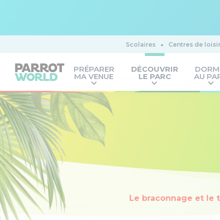
Scolaires
Centres de loisi
PRÉPARER
DÉCOUVRIR
DORM
MA VENUE
LE PARC
AU PA
Le braconnage et le 