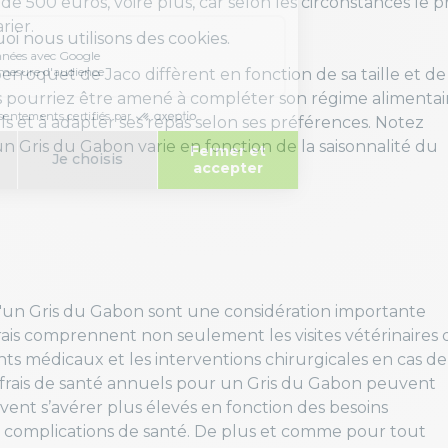
500 euros, voire plus, car selon les circonstances le pr
rier.
erroquet de Jaco diffèrent en fonction de sa taille et de
vous pourriez être amené à compléter son régime alimentai
s et à adapter ses repas selon ses préférences. Notez
 Gris du Gabon varie en fonction de la saisonnalité du
n d'un Gris du Gabon sont une considération importante
rais comprennent non seulement les visites vétérinaires 
nts médicaux et les interventions chirurgicales en cas de
 frais de santé annuels pour un Gris du Gabon peuvent
uvent s’avérer plus élevés en fonction des besoins
es complications de santé. De plus et comme pour tout