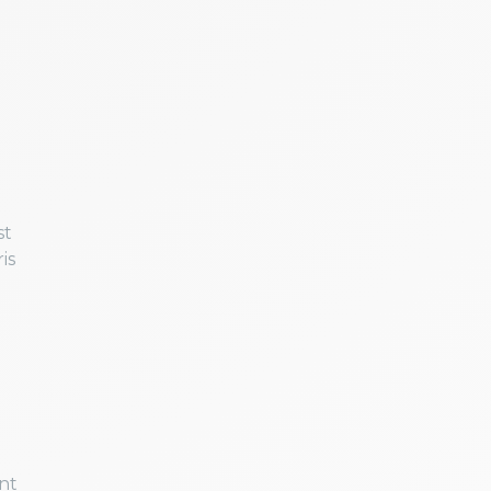
u
st
is
nt