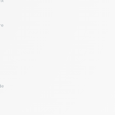
ix
re
de