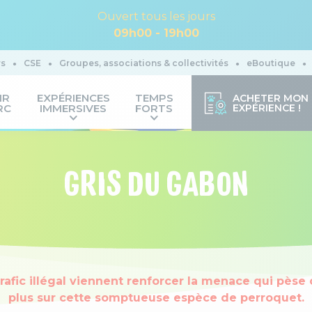
Ouvert tous les jours
09h00 - 19h00
rs
CSE
Groupes, associations & collectivités
eBoutique
IR
EXPÉRIENCES
TEMPS
ACHETER MON
RC
IMMERSIVES
FORTS
EXPÉRIENCE !
GRIS DU GABON
trafic illégal viennent renforcer la menace qui pès
plus sur cette somptueuse espèce de perroquet.