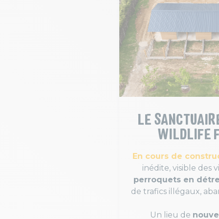
LE SANCTUAIRE
WILDLIFE 
En cours de construc
inédite, visible des v
perroquets en détr
de trafics illégaux, ab
Un lieu de
nouve