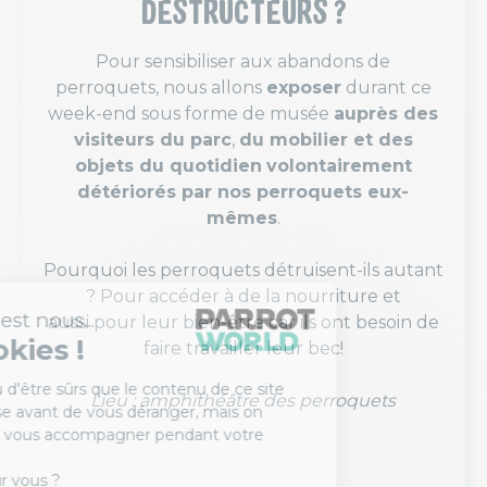
DESTRUCTEURS ?
Pour sensibiliser aux abandons de
perroquets, nous allons
exposer
durant ce
week-end sous forme de musée
auprès des
visiteurs du parc
,
du mobilier et des
objets du quotidien
volontairement
détériorés par nos perroquets eux-
mêmes
.
Pourquoi les perroquets détruisent-ils autant
? Pour accéder à de la nourriture et
aussi pour leur bien-être car ils ont besoin de
faire travailler leur bec!
Lieu : amphithéâtre des perroquets