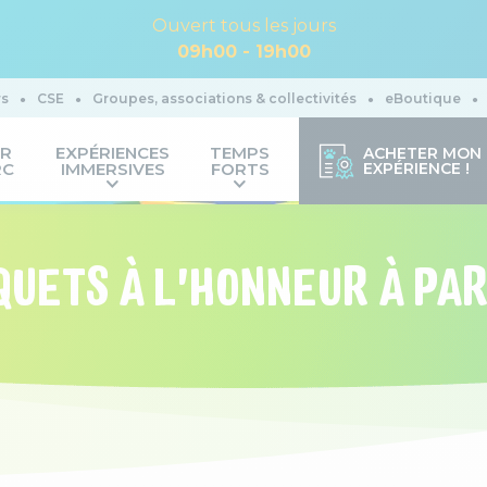
Ouvert tous les jours
09h00 - 19h00
rs
CSE
Groupes, associations & collectivités
eBoutique
IR
EXPÉRIENCES
TEMPS
ACHETER MON
RC
IMMERSIVES
FORTS
EXPÉRIENCE !
QUETS À L'HONNEUR À PA