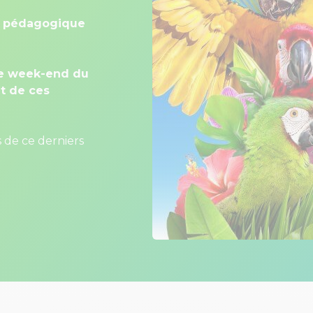
on pédagogique
le week-end du
nt de ces
s de ce derniers