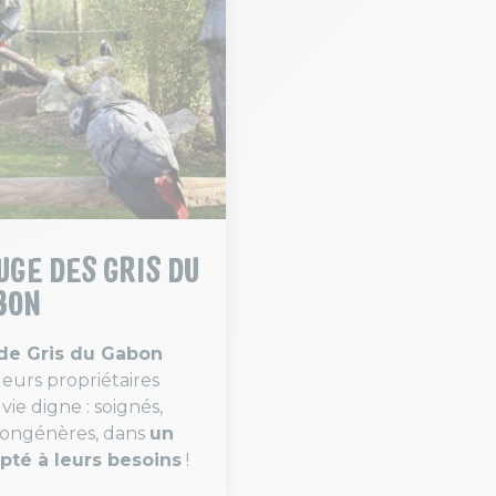
UGE DES GRIS DU
BON
de Gris du Gabon
leurs propriétaires
vie digne : soignés,
congénères, dans
un
té à leurs besoins
!