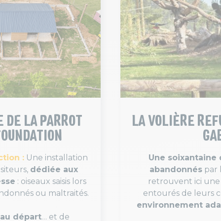
 DE LA PARROT
LA VOLIÈRE REF
FOUNDATION
GA
tion :
Une installation
Une soixantaine 
isiteurs,
dédiée aux
abandonnés
par 
esse
: oiseaux saisis lors
retrouvent ici une 
andonnés ou maltraités.
entourés de leurs 
environnement adap
au départ
… et de