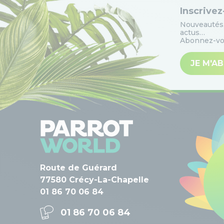
Inscrivez
Nouveautés,
actus…
Abonnez-vou
JE M'A
Route de Guérard
77580 Crécy-La-Chapelle
01 86 70 06 84
01 86 70 06 84