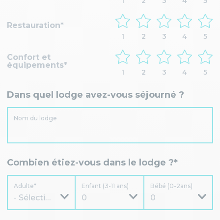
1
2
3
4
5
Restauration
1
2
3
4
5
Confort et
équipements
1
2
3
4
5
Dans quel lodge avez-vous séjourné ?
Nom du lodge
Combien étiez-vous dans le lodge ?*
Adulte
Enfant (3-11 ans)
Bébé (0-2ans)
- Sélectionner -
0
0