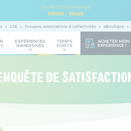
Ouvert tous les jours
09h00 - 19h00
rs
CSE
Groupes, associations & collectivités
eBoutique
IR
EXPÉRIENCES
TEMPS
ACHETER MON
RC
IMMERSIVES
FORTS
EXPÉRIENCE !
ENQUÊTE DE SATISFACTIO