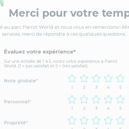
Merci pour votre tem
au parc Parrot World et nous vous en remercions ! Afin
services, merci de répondre à ces quelques questions :
Évaluez votre expérience*
Sur une échelle de 1 à 5, notez votre expérience à Parrot
World. (1 = pas satisfait et 5 = très satisfait)
Note globale
1
2
3
4
5
Personnel
1
2
3
4
5
Propreté