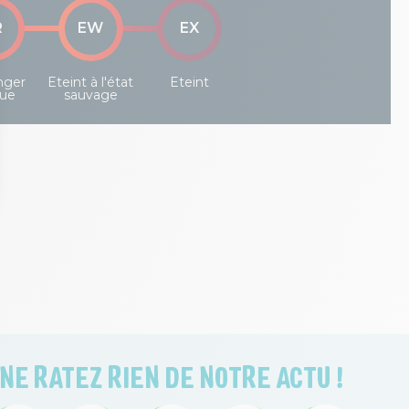
R
EW
EX
nger
Eteint à l'état
Eteint
que
sauvage
NE RATEZ RIEN DE NOTRE ACTU !