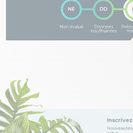
NE
DD
Non évalué
Données
Préoc
insuffisantes
mi
Inscrivez
Nouveautés,