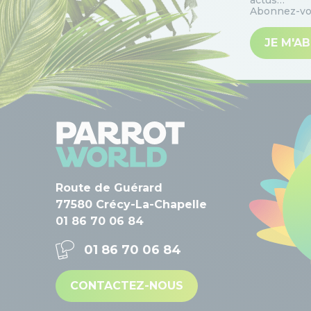
actus…
Abonnez-vou
JE M'A
Route de Guérard
77580 Crécy-La-Chapelle
01 86 70 06 84
01 86 70 06 84
CONTACTEZ-NOUS