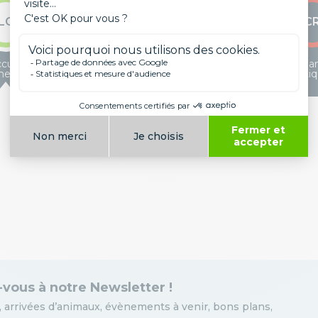
LC
NT
VU
EN
C
cupation
Quasi
Vulnérable
En danger
En da
neure
menacé
criti
-vous à notre Newsletter !
 arrivées d’animaux, évènements à venir, bons plans,