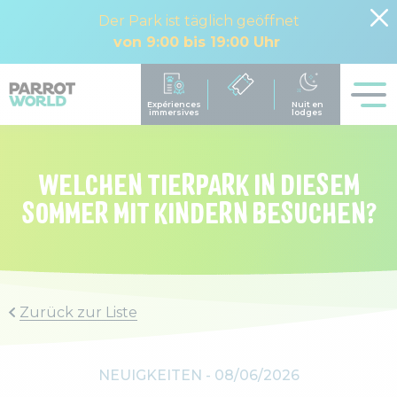
Der Park ist täglich geöffnet
von 9:00 bis 19:00 Uhr
WELCHEN TIERPARK IN DIESEM
SOMMER MIT KINDERN BESUCHEN?
Zurück zur Liste
NEUIGKEITEN -
08/06/2026