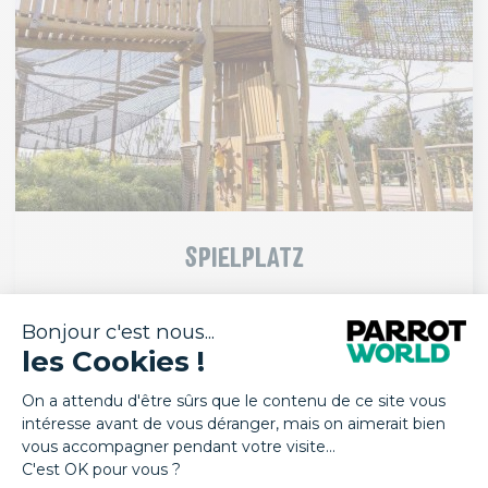
SPIELPLATZ
Der
riesige Spielplatz
im Park lädt die Kinder
dazu ein, sich vorzustellen, sie befänden sich
hoch oben im Regenwald.