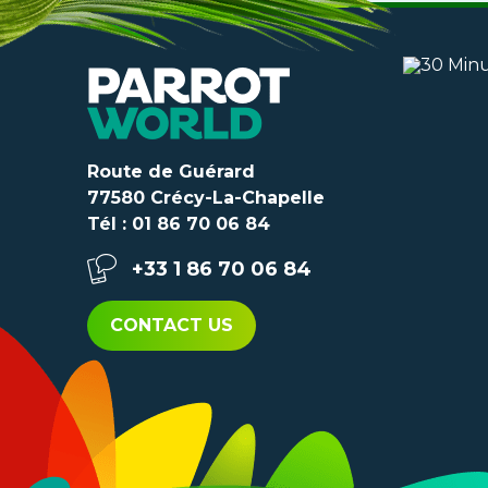
Route de Guérard
77580 Crécy-La-Chapelle
Tél : 01 86 70 06 84
+33 1 86 70 06 84
CONTACT US