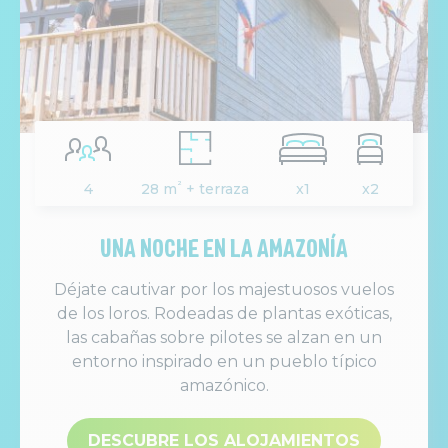
²
4
28 m
+ terraza
x1
x2
UNA NOCHE EN LA AMAZONÍA
Déjate cautivar por los majestuosos vuelos
de los loros. Rodeadas de plantas exóticas,
las cabañas sobre pilotes se alzan en un
entorno inspirado en un pueblo típico
amazónico.
DESCUBRE LOS ALOJAMIENTOS