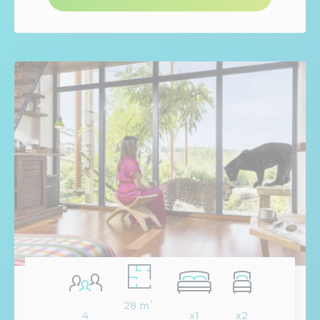
²
28 m
4
x1
x2