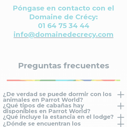
Póngase en contacto con el
Domaine de Crécy:
01 64 75 34 44
info@domainedecrecy.com
Preguntas frecuentes
¿De verdad se puede dormir con los
animales en Parrot World?
¿Qué tipos de cabañas hay
¡
Sí
! Parrot World ofrece alojamientos originales
disponibles en Parrot World?
situados en pleno corazón del parque zoológico para
¿Qué incluye la estancia en el lodge?
Parrot World ofrece tres tipos de cabañas inspiradas
dormir rodeado de animales. Según el alojamiento
¿Dónde se encuentran los
en la arquitectura amazónica:
La estancia en el lodge incluye
alojamiento
para una
que elijas, podrás dormir frente a los jaguares, a los