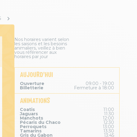
6
Nos horaires varient selon
les saisons et les besoins
animaliers, veillez à bien
vous référencer aux
horaires par jour
AUJOURD’HUI
Ouverture
09:00 - 19:00
Billetterie
Fermeture à 18:00
ANIMATIONS
Coatis
11:00
Jaguars
11:30
Manchots
12:00
Pécaris du Chaco
12:30
Perroquets
13:00
Tamarins
13:30
Gris du Gabon
13:45