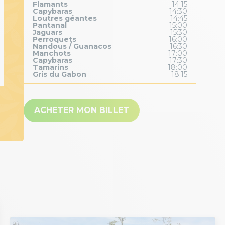
Flamants
14:15
Capybaras
14:30
Loutres géantes
14:45
Pantanal
15:00
Jaguars
15:30
Perroquets
16:00
Nandous / Guanacos
16:30
Manchots
17:00
Capybaras
17:30
Tamarins
18:00
Gris du Gabon
18:15
ACHETER MON BILLET