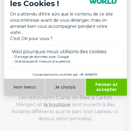
RESTAURANTS & BOUTIQUE
Les restaurants (Camp de Base & Carbet
Manger) et
la boutique
sont ouverts à des
horaires différents que le parc (voir tableau ci-
dessus, selon périodes).