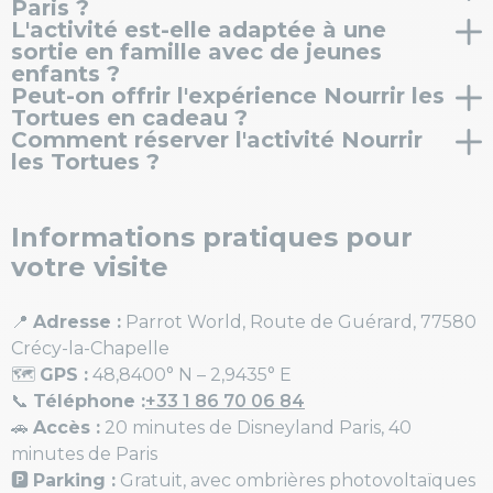
Paris ?
l'expérience « Nourrir les Tortues ». Pensez à
d'Afrique et la troisième au monde : elle peut peser
L'activité est-elle adaptée à une
Non, le parc se trouve à seulement 20 minutes en
réserver votre billet d'entrée
en complément de
jusqu'à 100 kg et vivre plusieurs décennies.
sortie en famille avec de jeunes
voiture de Disneyland Paris, à côté de Marne-la-
votre activité.
enfants ?
Vallée. C'est l'une des meilleures
activités nature à
Peut-on offrir l'expérience Nourrir les
Oui, c'est une activité pédagogique et ludique
faire autour de Disney
pour prolonger un séjour en
Tortues en cadeau ?
pensée pour les familles. Dès 5 ans, les enfants
famille.
Comment réserver l'activité Nourrir
Oui, un
bon cadeau « Nourrir les Tortues »
est
approchent les tortues en toute sécurité et
les Tortues ?
disponible : une idée cadeau originale pour les
apprennent en s'amusant, façon ferme pédagogique
La réservation se fait en ligne. Choisissez votre date,
amoureux des animaux et de la nature.
mais au contact d'animaux d'exception.
réservez votre créneau et préparez votre venue à
Informations pratiques pour
Parrot World, près de Disneyland Paris.
votre visite
📍
Adresse :
Parrot World, Route de Guérard, 77580
Crécy-la-Chapelle
🗺️
GPS :
48,8400° N – 2,9435° E
📞
Téléphone :
+33 1 86 70 06 84
🚗
Accès :
20 minutes de Disneyland Paris, 40
minutes de Paris
🅿️
Parking :
Gratuit, avec ombrières photovoltaïques