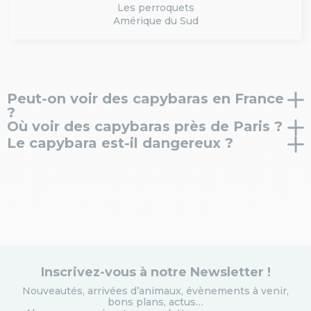
Les perroquets
Amérique du Sud
Peut-on voir des capybaras en France
?
Où voir des capybaras près de Paris ?
Oui, il est possible d’observer des capybaras dans
Le capybara est-il dangereux ?
certains parcs animaliers. À Parrot World, ils évoluent
Vous pouvez voir des capybaras à Parrot World, une
dans un environnement immersif inspiré de leur
activité idéale à faire
Le capybara est un animal calme et sociable. Il vit
autour de Disneyland Paris
en
habitat naturel.
famille.
généralement en groupe et est connu pour son
comportement paisible.
Inscrivez-vous à notre Newsletter !
Nouveautés, arrivées d’animaux, évènements à venir,
bons plans, actus…