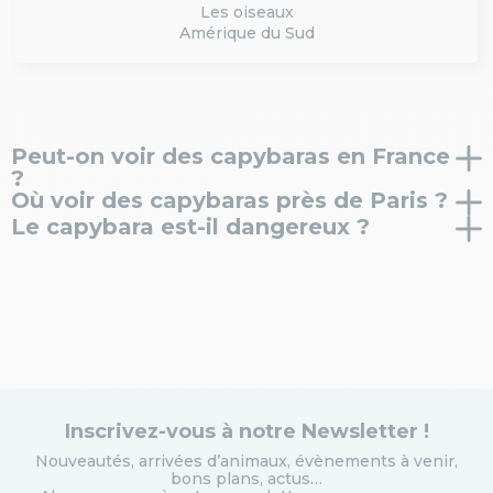
Les oiseaux
Amérique du Sud
Peut-on voir des capybaras en France
?
Où voir des capybaras près de Paris ?
Oui, il est possible d’observer des capybaras dans
Le capybara est-il dangereux ?
certains parcs animaliers. À Parrot World, ils évoluent
Vous pouvez voir des capybaras à Parrot World, une
dans un environnement immersif inspiré de leur
activité idéale à faire
Le capybara est un animal calme et sociable. Il vit
autour de Disneyland Paris
en
habitat naturel.
famille.
généralement en groupe et est connu pour son
comportement paisible.
Inscrivez-vous à notre Newsletter !
Nouveautés, arrivées d’animaux, évènements à venir,
bons plans, actus…