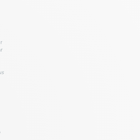
ar
ar
us
o