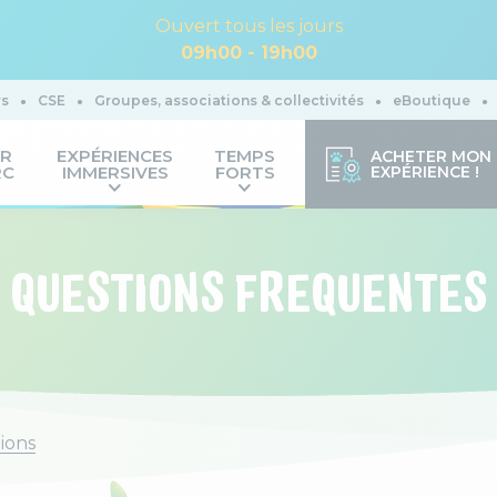
Ouvert tous les jours
09h00 - 19h00
rs
CSE
Groupes, associations & collectivités
eBoutique
IR
EXPÉRIENCES
TEMPS
ACHETER MON
RC
IMMERSIVES
FORTS
EXPÉRIENCE !
QUESTIONS FREQUENTES
tions