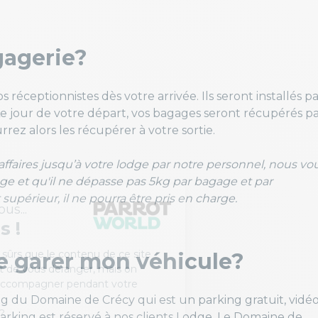
agagerie?
 réceptionnistes dès votre arrivée. Ils seront installés p
Le jour de votre départ, vos bagages seront récupérés p
rez alors les récupérer à votre sortie.
affaires jusqu’à votre lodge par notre personnel, nous vo
 et qu'il ne dépasse pas 5kg par bagage et par
supérieur, il ne pourra être pris en charge.
je garer mon véhicule?
ng du Domaine de Crécy qui est un parking gratuit, vidé
 parking est réservé à nos clients Lodge. Le Domaine de