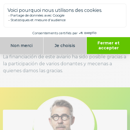
remanso de paz para unos sesenta loros grises de
Gabón abandonados, entregados por particulares
que ya no pueden hacerse cargo de ellos o
procedentes de incautaciones administrativas. Aquí
pueden recuperar sus comportamientos naturales al
convivir en grupo, en un amplio espacio donde
pueden volar libremente.
La financiación de este aviario ha sido posible gracias a
la participación de varios donantes y mecenas a
quienes damos las gracias.